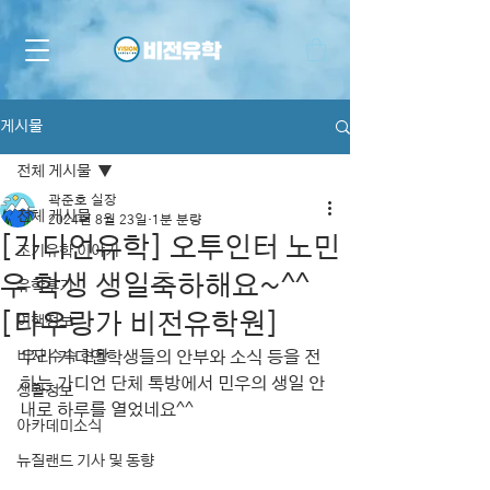
게시물
전체 게시물
곽준호 실장
전체 게시물
2024년 8월 23일
1분 분량
[가디언유학] 오투인터 노민
조기유학 이야기
우 학생 생일축하해요~^^
유학후기
[타우랑가 비전유학원]
여행정보
비자 수속 현황
우리 가디언학생들의 안부와 소식 등을 전
하는 가디언 단체 톡방에서 민우의 생일 안
생활정보
내로 하루를 열었네요^^
아카데미소식
뉴질랜드 기사 및 동향