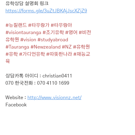
유학상담 설명회 링크
https://forms.gle/3uZtJBKAjJscXZjZ9
#뉴질랜드
#타우랑가
#타우랑아
#visiontauranga
#조기유학
#영어
#비전
유학원
#vision
#studyabroad
#Tauranga
#Newzealand
#NZ
#유학원
#유학
#가디언유학
#따뜻한나라
#재능교
육
상담카톡 아이디 : christian0411
070 한국전화 : 070 4110 1699
Website : 
http://www.visionnz.net/
Facebook 
https://www.facebook.com/TaurangaVi
sion
Instagram 
https://www.instagram.com/vision_tau