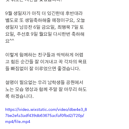
9월 생일자가 아직 더 있긴한데 후반대라 
별도로 또 생일축하해줄 예정이구요, 오늘 
생일자 남유찬 6일 금요일, 최병묵 7일 토
요일, 주선호 9일 월요일 다시한번 축하해
요^^
이렇게 함께하는 친구들과 씩씩하게 어렵
고 힘든 순간들 잘 이겨내고 꼭 각자의 목표
들 빠짐없이 잘 이루었으면 좋겠습니다.
설명이 필요없는 우리 남학생들 공원에서 
노는 모습 영상과 함께 주말 잘 마무리 하도
록 하겠습니다.
https://video.wixstatic.com/video/dbe4e3_8
7be2efa3adf439db63675acfaf0fbd2/720p/
mp4/file.mp4