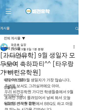
게시물
전체 게시물
곽준호 실장
전체 게시물
2024년 9월 8일
1분 분량
[가디언유학] 9월 생일자 모
조기유학 이야기
두모여 축하파티^^ [타우랑
유학후기
가 비전유학원]
여행정보
비자 수속 현황
평균적으로 9월 생일자가 가장 많습니다. 
주변을 보셔도 그러실꺼에요 아마.
생활정보
우리 비전유학원 가디언 학생들중에서 9월
아카데미소식
초에만 3명이 몰려있어서 날씨 봐서 오늘 
뉴질랜드 기사 및 동향
일요일 한적한 공원에서 BBQ도 하고 마음
껏 뛰노는 시간을 갖었습니다.