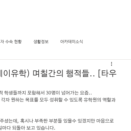
의 모든것
정착서비스
유학후 이민
비전아카데미
게시
자 수속 현황
생활정보
아카데미소식
이유학) 며칠간의 행적들.. [타우
 학생들까지 포함해서 30명이 넘어가는 요즘..
각자 원하는 목표를 모두 성취할 수 있도록 유학원의 역할과 
.
주셨는데, 혹시나 부족한 부분들 있을수 있겠지만 마음으로 
일마다 되돌아 보고 있습니다.