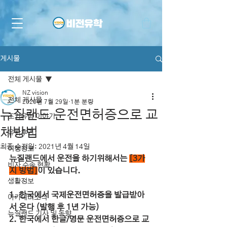
게시물
전체 게시물
NZ vision
전체 게시물
2020년 7월 29일
1분 분량
뉴질랜드 운전면허증으로 교
조기유학 이야기
체방법
유학후기
최종 수정일:
2021년 4월 14일
여행정보
뉴질랜드에서 운전을 하기위해서는 
[3가
비자 수속 현황
지 방법]
이 있습니다.
생활정보
1. 한국에서 국제운전면허증을 발급받아
아카데미소식
서 온다 (발행 후 1년 가능)
뉴질랜드 기사 및 동향
2. 한국에서 한글/영문 운전면허증으로 교