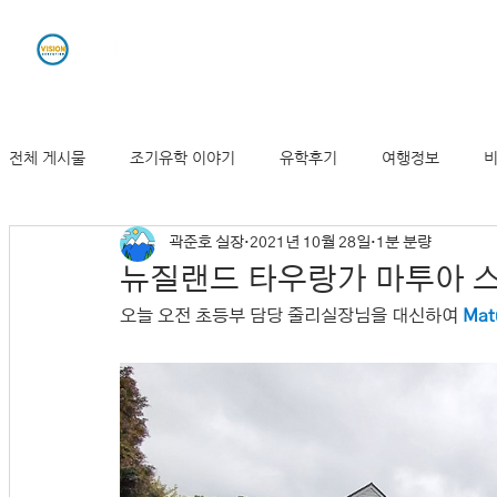
유학원소개
조기유학
전체 게시물
조기유학 이야기
유학후기
여행정보
비
곽준호 실장
2021년 10월 28일
1분 분량
뉴질랜드 기사 및 동향
뉴질랜드 타우랑가 마투아 스
오늘 오전 초등부 담당 줄리실장님을 대신하여 
Mat