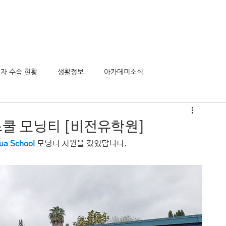
의 모든것
정착서비스
유학후 이민
비전아카데미
게시
자 수속 현황
생활정보
아카데미소식
쿨 모닝티 [비전유학원]
ua School
 모닝티 지원을 갔었답니다.