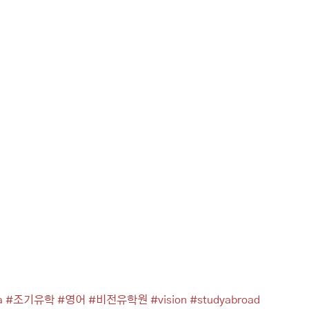
a
#조기유학
#영어
#비전유학원
#vision
#studyabroad