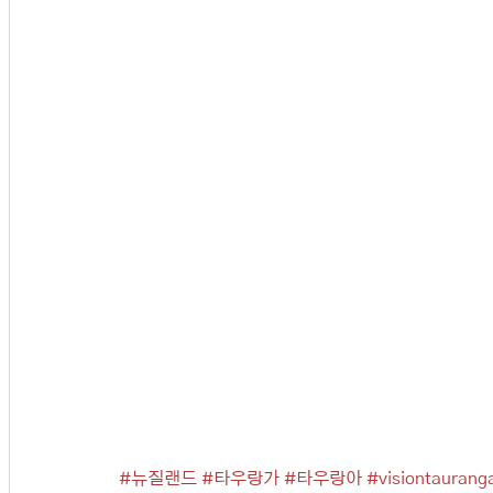
#뉴질랜드
#타우랑가
#타우랑아
#visiontaurang