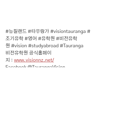
#뉴질랜드
#타우랑가
#visiontauranga
#
조기유학
#영어
#유학원
#비전유학
원
#vision
#studyabroad
#Tauranga
비전유학원 공식홈페이
지 : 
www.visionnz.net/
Facebook @TaurangaVision
여행정보
전체 보기
최근 게시물