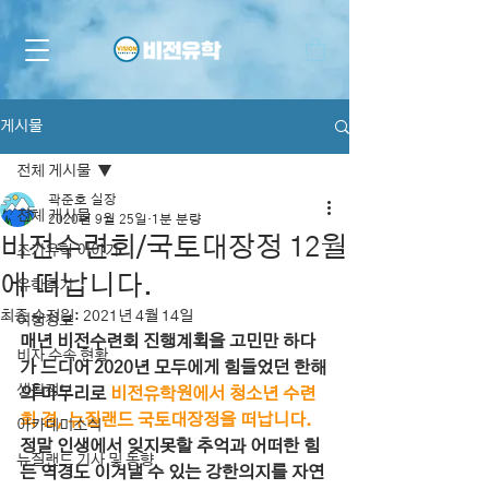
게시물
전체 게시물
곽준호 실장
전체 게시물
2020년 9월 25일
1분 분량
비전수련회/국토대장정 12월
조기유학 이야기
에 떠납니다.
유학후기
최종 수정일:
2021년 4월 14일
여행정보
매년 비전수련회 진행계획을 고민만 하다
비자 수속 현황
가 드디어 2020년 모두에게 힘들었던 한해
생활정보
의 마무리로 
비전유학원에서 청소년 수련
회 겸, 뉴질랜드 국토대장정을 떠납니다.
아카데미소식
정말 인생에서 잊지못할 추억과 어떠한 힘
뉴질랜드 기사 및 동향
든 역경도 이겨낼 수 있는 강한의지를 자연