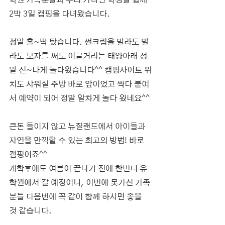
학원 가족분들과 우리 가디언 학생들 함께 
2박 3일 캠핑을 다녀왔습니다.
정말 홀~딱 탔습니다. 썬크림을 발라도 발
라도 모자를 써도 이글거리는 태양아래 정
말 신~나게 놀다왔습니다^^ 캠핑사이트 위
치도 샤워실 주방 바로 앞이었고 싹다 붙여
서 예약이 되어 정말 알차게 놀다 왔네요^^
큰돈 들이지 않고 뉴질랜드에서 아이들과 
자연을 만끽할 수 있는 최고의 방법! 바로 
캠핑이죠^^
개학후에도 여름이 끝나기 전에 한번더 유
학원에서 갈 예정이니, 이번에 못가신 가족
분들 다음번에 꼭 같이 함께 하시면 좋을 
것 같습니다.