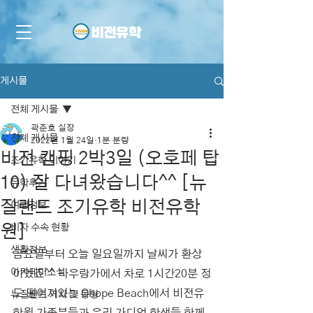
게시물
전체 게시물
곽준호 실장
전체 게시물
2022년 1월 24일
1분 분량
비전 캠핑 2박3일 (오호페 탑
조기유학 이야기
10) 잘 다녀왔습니다^^ [뉴
유학후기
질랜드 조기유학 비전유학
여행정보
원]
비자 수속 현황
생활정보
금요일부터 오늘 일요일까지 날씨가 환상
아카데미소식
이었죠^^ 타우랑가에서 차로 1시간20분 정
도 떨어져있는 Ohope Beach에서 비전유
뉴질랜드 기사 및 동향