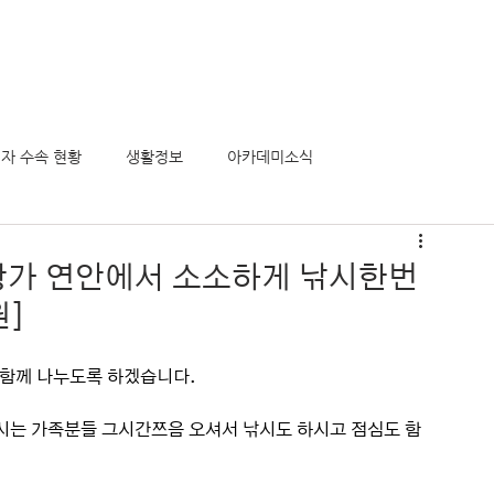
의 모든것
정착서비스
유학후 이민
비전아카데미
게시
자 수속 현황
생활정보
아카데미소식
우랑가 연안에서 소소하게 낚시한번
]
심함께 나누도록 하겠습니다.
시는 가족분들 그시간쯔음 오셔서 낚시도 하시고 점심도 함