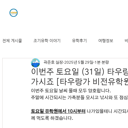
유학원소개
조기유학
전체 게시물
조기유학 이야기
유학후기
여행정보
비
곽준호 실장
2025년 5월 29일
1분 분량
뉴질랜드 기사 및 동향
이번주 토요일 (31일) 타
가시죠 [타우랑가 비전유학원
이번주 토요일 날씨 물때 모두 양호합니다.
주말에 시간되시는 가족분들 모시고 낚시와 또 점
토요일 유학원에서 10시부터
 나가있을테니 시간되
께 먹도록 하겠습니다.