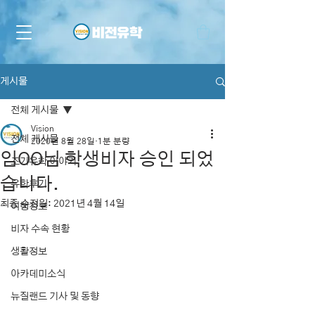
게시물
전체 게시물
Vision
전체 게시물
2020년 8월 28일
1분 분량
임OO님 학생비자 승인 되었
조기유학 이야기
습니다.
유학후기
최종 수정일:
2021년 4월 14일
여행정보
비자 수속 현황
생활정보
아카데미소식
뉴질랜드 기사 및 동향