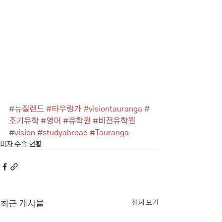
#뉴질랜드
#타우랑가
#visiontauranga
#
조기유학
#영어
#유학원
#비전유학원
#vision
#studyabroad
#Tauranga
비자 수속 현황
전체 보기
최근 게시물