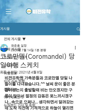
게시물
전체 게시물
곽준호 실장
전체 게시물
2020년 7월 14일
1분 분량
코로만델(Coromandel) 당
조기유학 이야기
일여행 스케치
유학후기
최종 수정일:
2021년 4월 8일
여행정보
비전유학원 가족분들과 코로만델 당일 나
비자 수속 현황
들이를 다녀왔습니다.^^ 날씨 운이 좋은 분
생활정보
들이셨는지 출발할때 비는 안오겠지만 구
름이 많아서 절정의 감동은 못느끼시겠구
아카데미소식
나..속으로 으쩌나.. 생각하면서 달려갔는
뉴질랜드 기사 및 동향
데 도착 직전에 기적적으로 하늘이 열리면