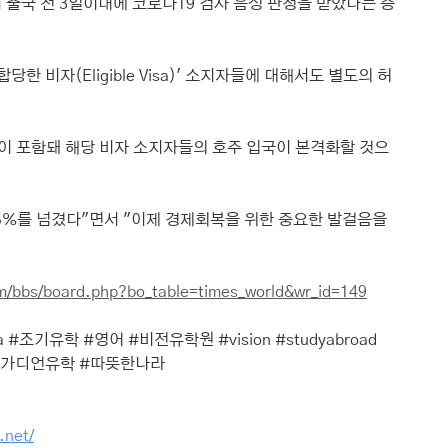
 출국 전 3일이내에 코로나19 검사 음성 판정을 받았다는 증
한 비자(Eligible Visa)' 소지자들에 대해서도 별도의 허
등이 포함돼 해당 비자 소지자들의 호주 입국이 본격화할 것으
85%를 넘겼다"면서 "이제 경제회복을 위한 중요한 발걸음을 
om/bbs/board.php?bo_table=times_world&wr_id=149
a
#조기유학
#영어
#비전유학원
#vision
#studyabroad
#가디언유학
#따뜻한나라
.net/