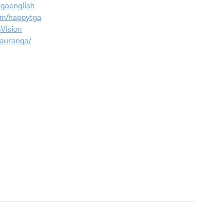
tgaenglish
om/happytga
Vision
tauranga/