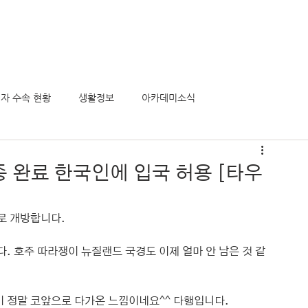
의 모든것
정착서비스
유학후 이민
비전아카데미
게시
자 수속 현황
생활정보
아카데미소식
종 완료 한국인에 입국 허용 [타우
 개방합니다. 
 호주 따라쟁이 뉴질랜드 국경도 이제 얼마 안 남은 것 같
 정말 코앞으로 다가온 느낌이네요^^ 다행입니다.