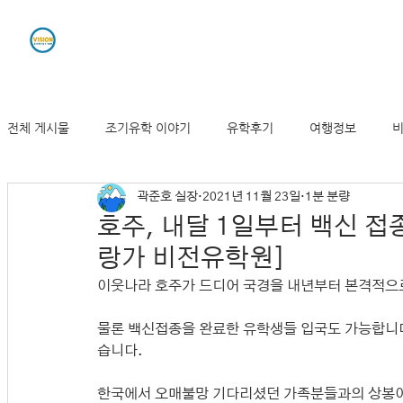
유학원소개
조기유학
전체 게시물
조기유학 이야기
유학후기
여행정보
비
곽준호 실장
2021년 11월 23일
1분 분량
뉴질랜드 기사 및 동향
호주, 내달 1일부터 백신 접
랑가 비전유학원]
이웃나라 호주가 드디어 국경을 내년부터 본격적으로
물론 백신접종을 완료한 유학생들 입국도 가능합니다.
습니다. 
한국에서 오매불망 기다리셨던 가족분들과의 상봉이