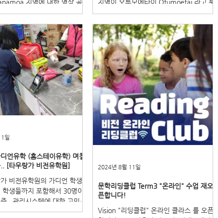
apamoa 지역에 대한 영상 공
지역이 오투모에타이 Otumoetai 라고 부
. ​ 바다를 끼고 있는 파파모아
르며 영어로 번역을 하면 "Peaceful
은 구릉지가 없는 평평한 지역
Waters"라는 의미의 동네 입니다. ​ 한국설
환하고 하늘을 크게 볼수 있는
명회가 진행되는 현재 학교선정, 지역선정
 Papamoa...
관련하여 고민이 많으실텐데요...
11일
디언유학 (홈스테이유학) 며칠
.. [타우랑가 비전유학원]
2024년 8월 11일
가 비전유학원의 가디언 학생
문학리딩클럽 Term3 "온라인" 수업 재오
 학생들까지 포함해서 30명이
픈합니다!
즘.. 관리시스템에 대한 고민도
Vision "리딩클럽" 온라인 클라스 를 오픈
 이 학생들이 각자 원하는 목표