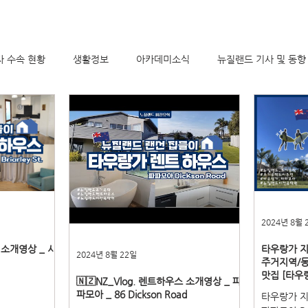
자 수속 현황
생활정보
아카데미소식
뉴질랜드 기사 및 동향
2024년 8월 
스 소개영상 _ 시
타우랑가 지
2024년 8월 22일
주거지역/동
맛집 [타우
🇳🇿NZ_Vlog. 렌트하우스 소개영상 _ 파
파모아 _ 86 Dickson Road
타우랑가 지