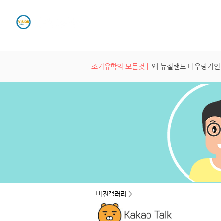
유학원소개
조기유학
조기유학의 모든것ㅣ
왜 뉴질랜드 타우랑가
비전갤러리 >