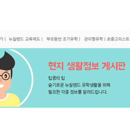
의 모든것
정착서비스
유학후 이민
비전아카데미
게시
인가ㅣ
뉴질랜드 교육제도ㅣ
부모동반 조기유학ㅣ
관리형유학ㅣ
초중고리스트
​현지 생활정보 게시판
팁중의 팁
슬기로운 뉴질랜드 유학생활을 위해
​필요한 각종 정보를 알려드립니다.