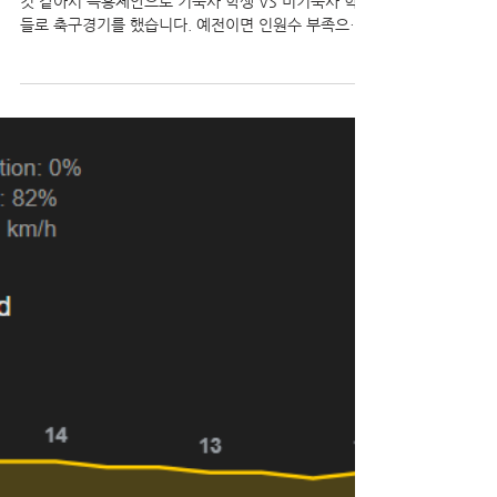
2025년 6월 3일
혈기넘치는 학생들 축구경기 한판 신나게 했습니다^^
[타우랑가 비전유학원]
오늘 롱위캔 동안 혈기넘치는 남학생들 좀이 쑤셔하는
것 같아서 즉흥제안으로 기숙사 학생 VS 비기숙사 학생
들로 축구경기를 했습니다. 예전이면 인원수 부족으로
엄두도 못냈을 축구경기이지만, 이제는 몇명 빠져도 경
기할만한 숫자의 선수들이 곧잘...